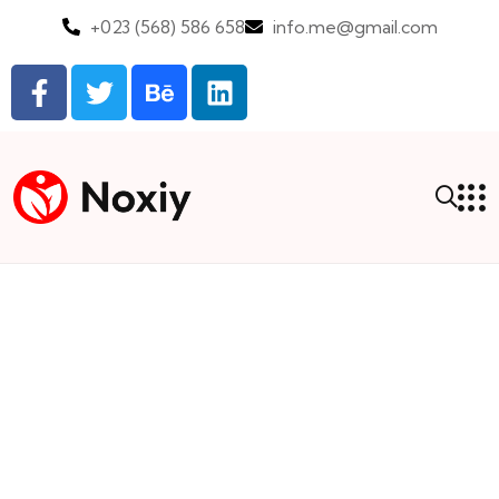
+023 (568) 586 658
info.me@gmail.com